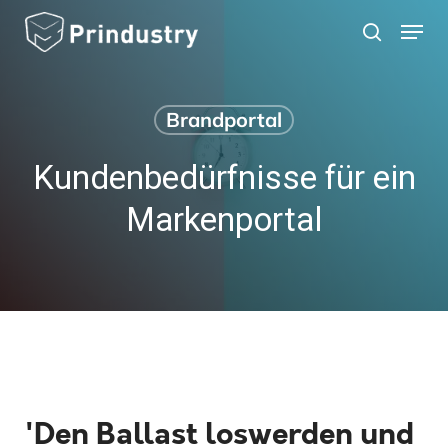
Skip
Menu
search
to
main
content
Brandportal
Kundenbedürfnisse für ein
Markenportal
'Den Ballast loswerden und