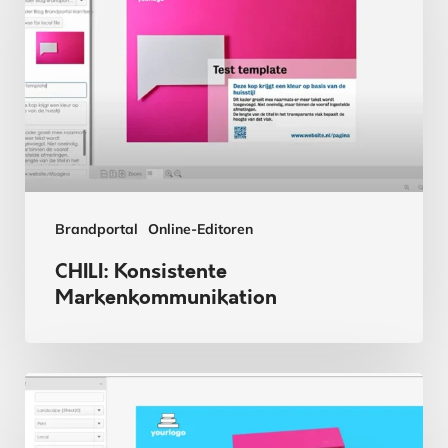
Markenkommunikation
Brandportal
Online-Editoren
CHILI: Konsistente
Markenkommunikation
Ist
Ihr