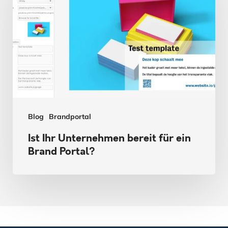
Unternehmen
bereit
für
ein
Brand
Portal?
Blog
Brandportal
Ist Ihr Unternehmen bereit für ein
Brand Portal?