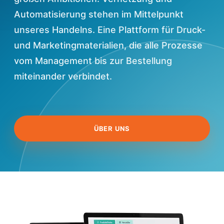
Automatisierung stehen im Mittelpunkt
unseres Handelns. Eine Plattform für Druck-
und Marketingmaterialien, die alle Prozesse
vom Management bis zur Bestellung
miteinander verbindet.
ÜBER UNS