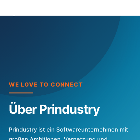
Skip
Menu
search
to
main
content
WE LOVE TO CONNECT
Über Prindustry
Prindustry ist ein Softwareunternehmen mit
großen Ambitionen. Vernetzung und