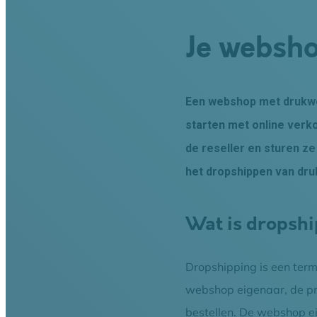
Je websh
Een webshop met drukwer
starten met online verk
de reseller en sturen ze
het dropshippen van druk
Wat is dropsh
Dropshipping is een term
webshop eigenaar, de pr
bestellen. De webshop ei