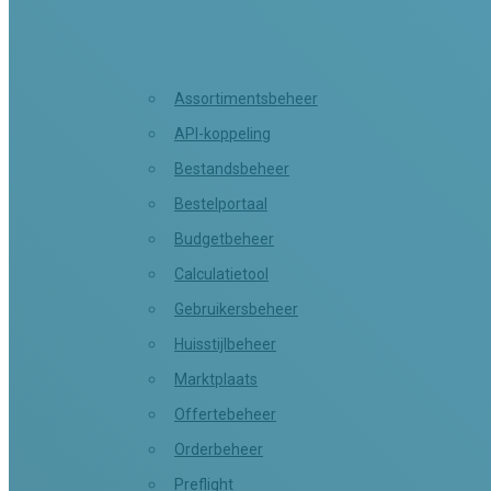
Assortimentsbeheer
API-koppeling
Bestandsbeheer
Bestelportaal
Budgetbeheer
Calculatietool
Gebruikersbeheer
Huisstijlbeheer
Marktplaats
Offertebeheer
Orderbeheer
Preflight