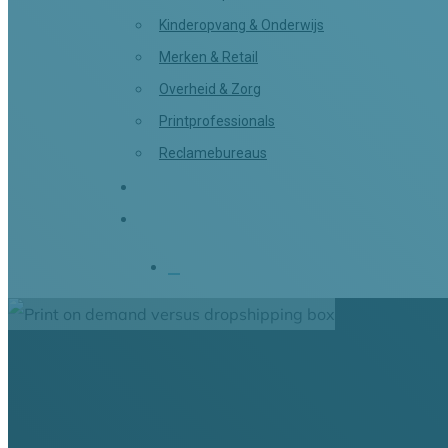
Kinderopvang & Onderwijs
Merken & Retail
Overheid & Zorg
Printprofessionals
Reclamebureaus
Partners
Contact
search