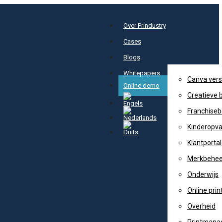
Over Prindustry
Cases
Blogs
Whitepapers
Canva vers
Online demo
Creatieve 
Franchiseb
Kinderopv
Klantporta
Merkbehee
Onderwijs
Online prin
Overheid