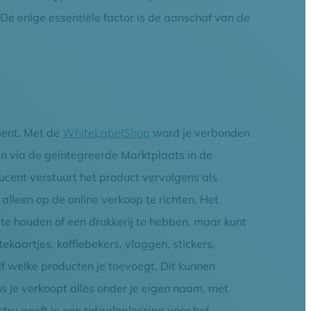
 De enige essentiële factor is de aanschaf van de
ment. Met de
WhiteLabelShop
word je verbonden
n via de geïntegreerde Marktplaats in de
ucent verstuurt het product vervolgens als
alleen op de online verkoop te richten. Het
 te houden of een drukkerij te hebben, maar kunt
ekaartjes, koffiebekers, vlaggen, stickers,
lf welke producten je toevoegt. Dit kunnen
us je verkoopt alles onder je eigen naam, met
try geeft je een totaaloplossing voor het