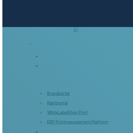
search
Menu
Home
Portals
Brandportal
Klantportal
WhiteLabelShop Print
Enter om te zoeken, of ESC om te sluiten
ERP Printmanagement Platform
Features