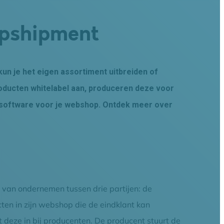
opshipment
un je het eigen assortiment uitbreiden of
oducten whitelabel aan, produceren deze voor
le software voor je webshop. Ontdek meer over
 van ondernemen tussen drie partijen: de
en in zijn webshop die de eindklant kan
 deze in bij producenten. De producent stuurt de