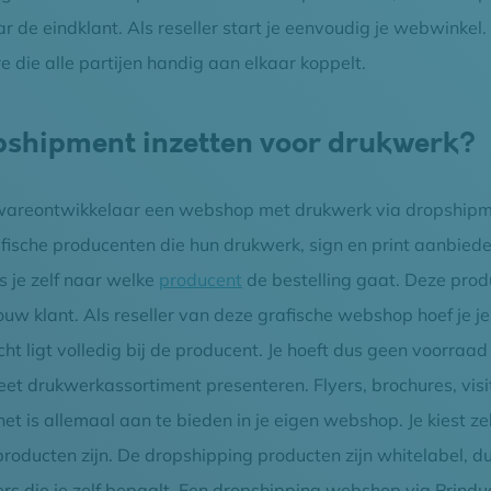
 de eindklant. Als reseller start je eenvoudig je webwinkel.
 die alle partijen handig aan elkaar koppelt.
pshipment inzetten voor drukwerk?
ftwareontwikkelaar een webshop met drukwerk via dropship
ische producenten die hun drukwerk, sign en print aanbiede
s je zelf naar welke
producent
de bestelling gaat. Deze prod
uw klant. Als reseller van deze grafische webshop hoef je je 
t ligt volledig bij de producent. Je hoeft dus geen voorraad
et drukwerkassortiment presenteren. Flyers, brochures, visit
t is allemaal aan te bieden in je eigen webshop. Je kiest ze
producten zijn. De dropshipping producten zijn whitelabel, d
rs die je zelf bepaalt. Een dropshipping webshop via Prindus