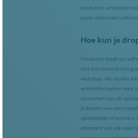
producten whitelabel naar
juiste webwinkel software
Hoe kun je dro
Prindustry biedt als so
met een netwerk van graf
webshop. Als reseller kie
whitelabel pakket naar jo
verwerken van de opdrach
je klanten wel een comple
spandoeken of banners: he
uiteraard wel ook eigen 
prijzen naar eindgebruike