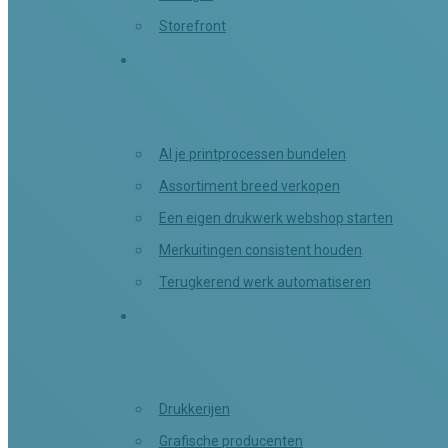
Storefront
Use cases
Al je printprocessen bundelen
Assortiment breed verkopen
Een eigen drukwerk webshop starten
Merkuitingen consistent houden
Terugkerend werk automatiseren
Branches
Drukkerijen
Grafische producenten