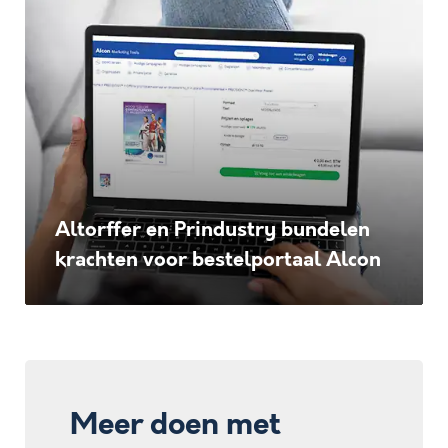
Altorffer
en
Prindustry
bundelen
krachten
voor
bestelportaal
Altorffer en Prindustry bundelen
Alcon
krachten voor bestelportaal Alcon
Meer doen met