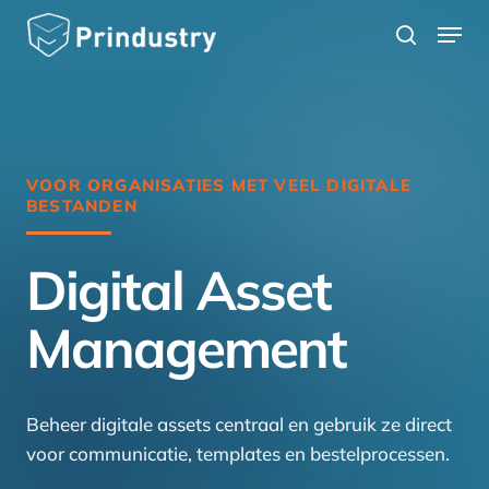
Skip
Menu
search
to
main
content
VOOR ORGANISATIES MET VEEL DIGITALE
BESTANDEN
Digital Asset
Management
Beheer digitale assets centraal en gebruik ze direct
voor communicatie, templates en bestelprocessen.