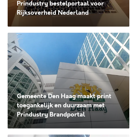
Prindustry bestelportaal voor
Rijksoverheid Nederland
Gemeente
Den
Haag
maakt
print
toegankelijk
Gemeente Den Haag maakt print
en
toegankelijk en duurzaam met
duurzaam
Prindustry Brandportal
met
Prindustry
Brandportal