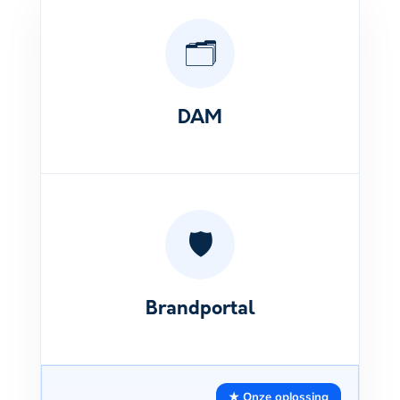
🗂️
DAM
🛡️
Brandportal
★ Onze oplossing