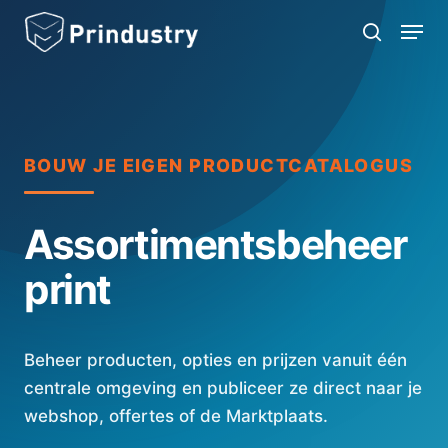
Skip
Menu
search
to
main
content
BOUW JE EIGEN PRODUCTCATALOGUS
Assortimentsbeheer
print
Beheer producten, opties en prijzen vanuit één
centrale omgeving en publiceer ze direct naar je
webshop, offertes of de Marktplaats.