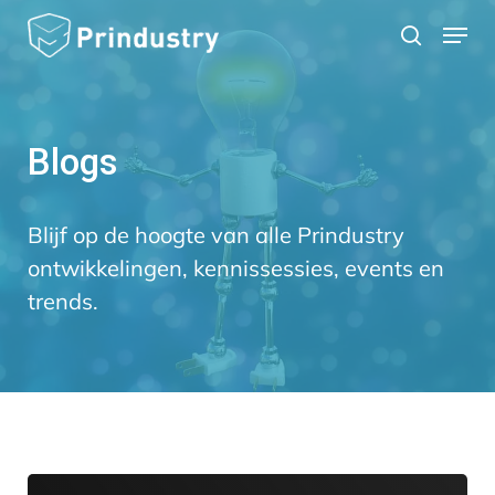
Skip
Menu
search
to
main
content
Blogs
Blijf op de hoogte van alle Prindustry
ontwikkelingen, kennissessies, events en
trends.