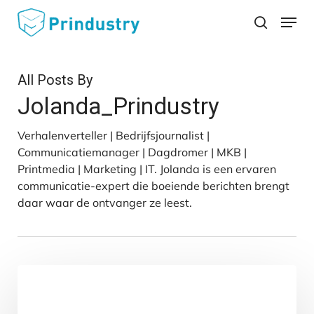
Skip
Menu
search
to
main
content
All Posts By
Jolanda_Prindustry
Verhalenverteller | Bedrijfsjournalist |
Communicatiemanager | Dagdromer | MKB |
Printmedia | Marketing | IT. Jolanda is een ervaren
communicatie-expert die boeiende berichten brengt
daar waar de ontvanger ze leest.
CHILI:
Consistente