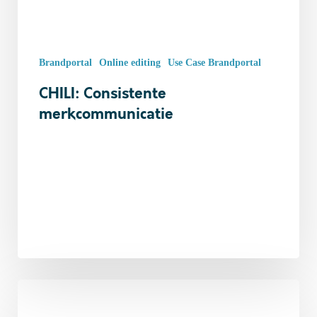
Brandportal
Online editing
Use Case Brandportal
CHILI: Consistente
merkcommunicatie
Wanneer
ben