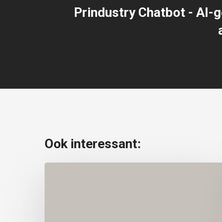
Prindustry Chatbot - AI-
Ook interessant:
Printmanagement
met
klantportalen