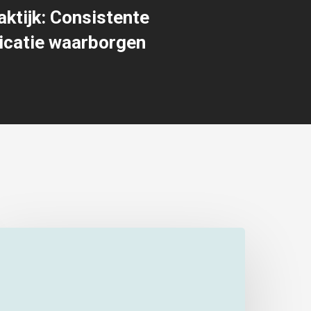
aktijk: Consistente
catie waarborgen
nellere
ffertes
n
rders