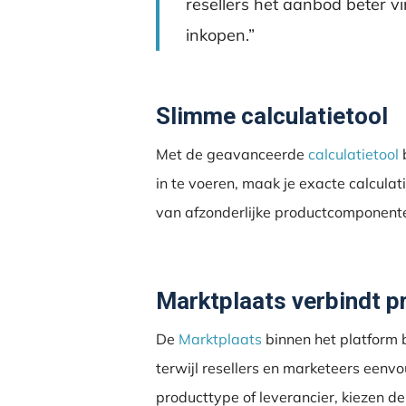
resellers het aanbod beter vi
inkopen.”
Slimme calculatietool
Met de geavanceerde
calculatietool
b
in te voeren, maak je exacte calculati
van afzonderlijke productcomponenten
Marktplaats verbindt p
De
Marktplaats
binnen het platform 
terwijl resellers en marketeers eenv
producttype of leverancier, kiezen d