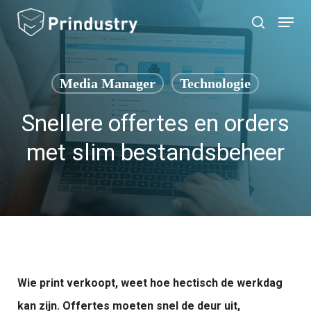
Skip
Menu
search
to
main
content
Media Manager
Technologie
Snellere offertes en orders
met slim bestandsbeheer
Wie print verkoopt, weet hoe hectisch de werkdag
kan zijn. Offertes moeten snel de deur uit,