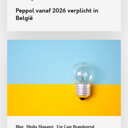
Peppol vanaf 2026 verplicht in
België
4
tips
voor
slimme
merkcommunicatie
Blog
Media Manager
Use Case Brandportal