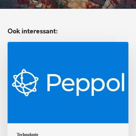
Ook interessant:
Peppol
vanaf
2026
verplicht
in
België
Technologie