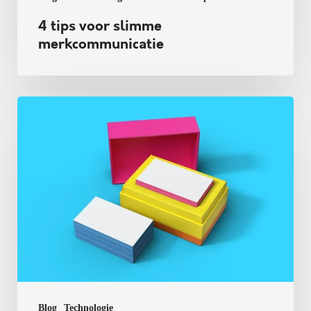
4 tips voor slimme
merkcommunicatie
Print-
on-
demand
vs.
dropshipping
Blog
Technologie