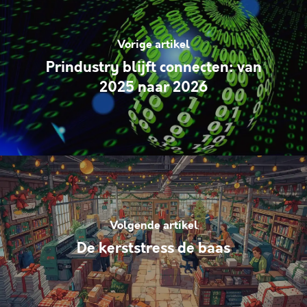
Vorige artikel
Prindustry blijft connecten: van
2025 naar 2026
Volgende artikel
De kerststress de baas