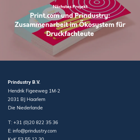
Nächstes Projekt
Print.com und Prindustry:
Zusammenarbeit im Ökosystem für
Druckfachleute
Prindustry B.V.
Hendrik Figeeweg 1M-2
2031 BJ Haarlem
Die Niederlande
T:
+31 (0)20 822 35 36
E:
info@prindustry.com
KvK 53 55 12 30