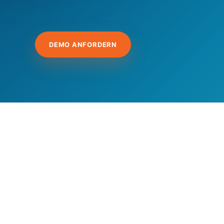
DEMO ANFORDERN
Hit enter to search or ESC to close