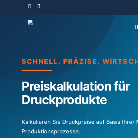
Skip
facebook
linkedin
instagram
to
main
H
content
SCHNELL. PRÄZISE. WIRTSC
Preiskalkulation für
Druckprodukte
Kalkulieren Sie Druckpreise auf Basis Ihrer
Produktionsprozesse.