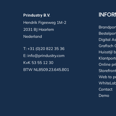
INFOR
Prindustry B.V.
Hendrik Figeeweg 1M-2
Brandport
2031 BJ Haarlem
Bestelpor
Nederland
Digital 
Grafisch 
T:
+31 (0)20 822 35 36
Huisstijl
E:
info@prindustry.com
Klantport
KvK 53 55 12 30
Online pr
BTW NL8509.23.645.B01
Storefron
Web to pr
WhiteLab
Contact
Demo