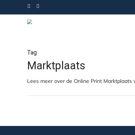
Skip
facebook
linkedin
instagram
to
main
content
Tag
Marktplaats
Enter om te zoeken, of ESC om te sluiten
Lees meer over de Online Print Marktplaats v