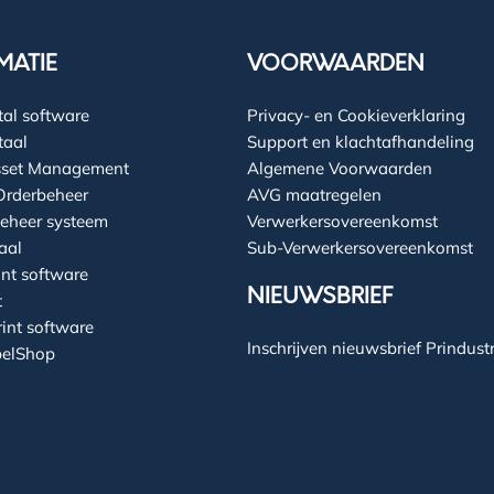
MATIE
VOORWAARDEN
al software
Privacy- en Cookieverklaring
taal
Support en klachtafhandeling
Asset Management
Algemene Voorwaarden
Orderbeheer
AVG maatregelen
 beheer systeem
Verwerkersovereenkomst
aal
Sub-Verwerkersovereenkomst
int software
NIEUWSBRIEF
t
int software
Inschrijven nieuwsbrief Prindust
elShop