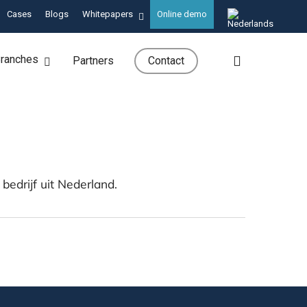
Cases
Blogs
Whitepapers
Online demo
search
ranches
Partners
Contact
bedrijf uit Nederland.