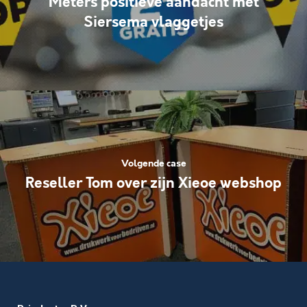
Meters positieve aandacht met
Siersema vlaggetjes
Volgende case
Reseller Tom over zijn Xieoe webshop