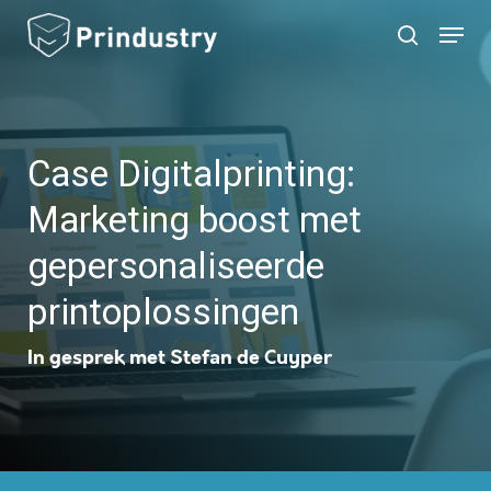
Skip
Menu
search
to
main
content
Case Digitalprinting:
Marketing boost met
gepersonaliseerde
printoplossingen
In gesprek met Stefan de Cuyper