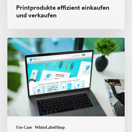
Printprodukte effizient einkaufen
und verkaufen
Wie
Sie
erfolgreich
eine
Online-
Druckerei
starten
Use Case
WhiteLabelShop