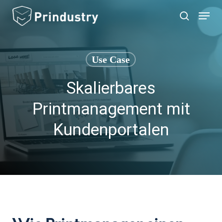
Skip
Menu
search
to
main
content
Use Case
Skalierbares
Printmanagement mit
Kundenportalen