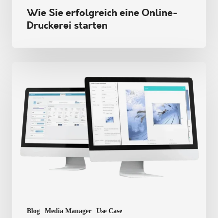
Wie Sie erfolgreich eine Online-
Druckerei starten
4
Tipps
für
eine
effizientere
Markenkommunikation
Blog
Media Manager
Use Case